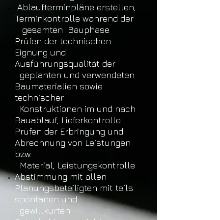
Ablaufterminpläne
erstellen,
Terminkontrolle
während der
gesamten Bauphase
Prüfen der technischen
Eignung und
Ausführungsqualität der
geplanten und verwendeten
Baumaterialien sowie
technischer
Konstruktionen im und nach
Bauablauf,
Lieferkontrolle
Prüfen der Erbringung und
Abrechnung von Leistungen
bzw.
Material
,
Leistungskontrolle
Abstimmung mit allen
Planungsbeteiligten mit teils
spontanen und
gewillkürten