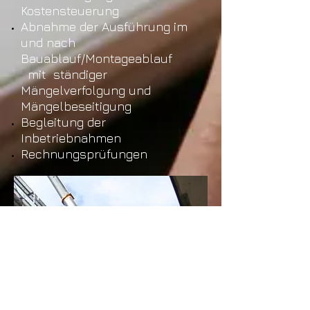
Kostensteuerung
Abnahme
der Ausführung im
und nach
Bauablauf/Montageablauf
mit ständiger
Mängelverfolgung
und
Mängelbeseitigung
Begleitung der
Inbetriebnahmen
Rechnungsprüfungen