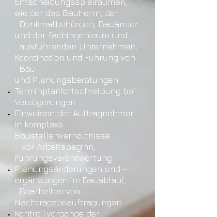
Entscheidungsspielräumen,
wie der des Bauherrn, der
Denkmalbehörden, Bauämter
und der Fachingenieure
und
ausführenden Unternehmen
,
Koordination und Führung von
Bau-
und
Planungsberatung
en
Terminplanfortschreibung
bei
Verzögerungen
Einweisen der Auftragnehmer
in komplexe
Baustellenverhältnisse
vor Arbeitsbeginn;
Führungsverantwortung
Planungsänderungen
und -
ergänzungen im Bauablauf;
Bearbeiten von
Nachtragsbeauftragungen
Kontrollvorgänge der