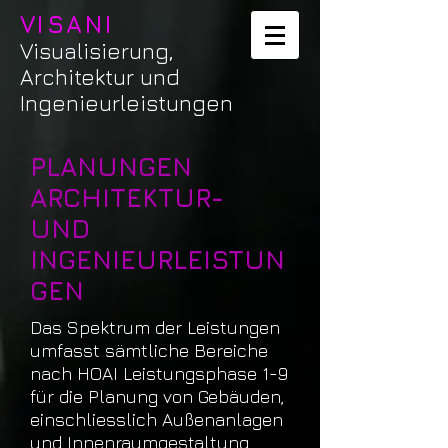
VISANI
Visualisierung,
Architektur und
Ingenieurleistungen​
PLANUNGEN ​
ARCHITEKTUR-
UND
INGENIEURLEISTUN
GEN
Das Spektrum der Leistungen
umfasst sämtliche Bereiche
nach HOAI Leistungsphase 1-9
für die Planung von Gebäuden,
einschliesslich Außenanlagen
und Innenraumgestaltung.