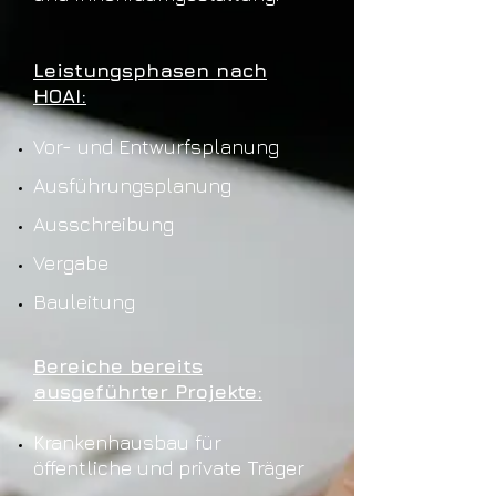
Leistungsphasen nach
HOAI:
Vor- und Entwurfsplanung
Ausführungsplanung
Ausschreibung
Vergabe
Bauleitung
Bereiche bereits
ausgeführter Projekte:
Krankenhausbau für
öffentliche und private Träger