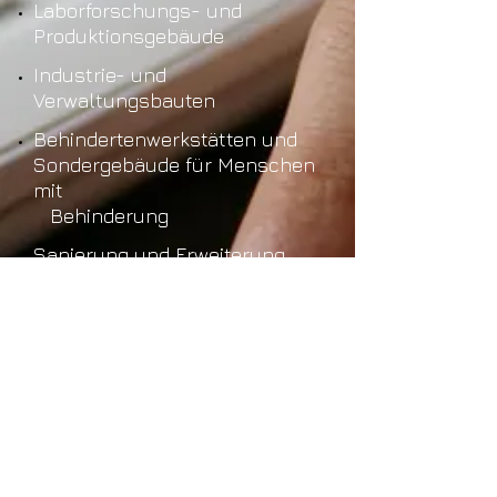
Laborforschungs- und
Produktionsgebäude
Industrie- und
Verwaltungsbauten
Behindertenwerkstätten und
Sondergebäude für Menschen
mit
Behinderung
Sanierung und Erweiterung
von historischen Gebäuden
Entwicklung von Zubehör für
Medizintechnische Anlagen